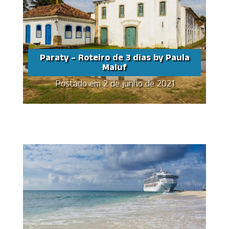
Paraty – Roteiro de 3 dias by Paula
Maluf
Postado em 2 de junho de 2021
Paraty – Roteiro de 3
dias by Paula Maluf
Share this...