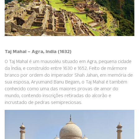
Taj Mahal – Agra, India (1632)
O Taj Mahal é um mausoléu situado em Agra, pequena cidade
da Índia, e construído entre 1630 e 1652. Feito de mármore
branco por ordem do imperador Shah Jahan, em memória de
sua esposa, Aryumand Banu Begam, o Taj Mahal é também
conhecido como uma das maiores provas de amor do
mundo, contendo inscrições retiradas do alcorão e
incrustado de pedras semipreciosas.