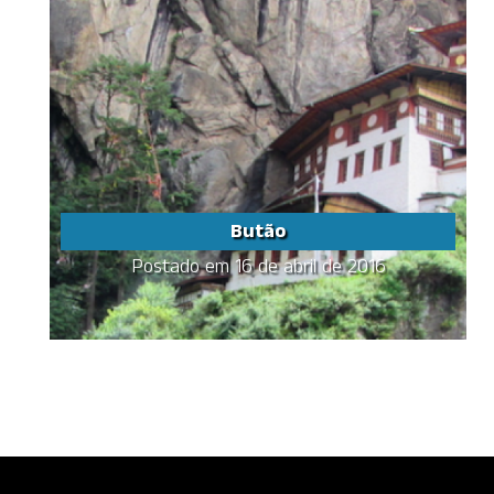
Butão
Postado em 16 de abril de 2016
Butão
Um pequenino reino encravado
aos pés do Himalaia
Share this...