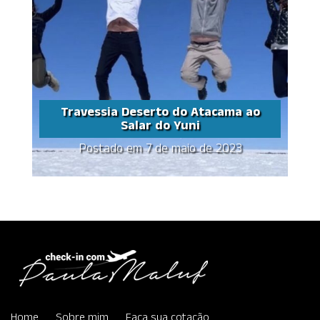
Travessia Deserto do Atacama ao
Salar do Yuni
Postado em 7 de maio de 2023
Travessia Deserto do
Atacama ao Salar do
Yuni
Share this...
Home
Sobre mim
Faça sua cotação