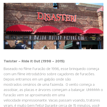
Twister – Ride it Out (1998 – 2015)
Baseado no filme Furacão de 1996, esse brinquedo começa
com um filme introdutório sobre caçadores de furacões.
Depois entramos em um galpão onde são
mostrados cenários de uma fazenda. O vento começa a
assobiar, as placas e árvores começam a balançar. Uhhhhhh o
furacão vem se aproximando em uma
velocidade impressionante. Vacas passam voando, tratores
viram, é muito bem feito! Durante cerca de 15 minutos, você