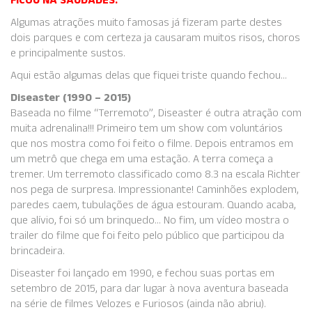
FICOU NA SAUDADES:
Algumas atrações muito famosas já fizeram parte destes
dois parques e com certeza ja causaram muitos risos, choros
e principalmente sustos.
Aqui estão algumas delas que fiquei triste quando fechou…
Diseaster (1990 – 2015)
Baseada no filme “Terremoto”, Diseaster é outra atração com
muita adrenalina!!! Primeiro tem um show com voluntários
que nos mostra como foi feito o filme. Depois entramos em
um metrô que chega em uma estação. A terra começa a
tremer. Um terremoto classificado como 8.3 na escala Richter
nos pega de surpresa. Impressionante! Caminhões explodem,
paredes caem, tubulações de água estouram. Quando acaba,
que alívio, foi só um brinquedo… No fim, um vídeo mostra o
trailer do filme que foi feito pelo público que participou da
brincadeira.
Diseaster foi lançado em 1990, e fechou suas portas em
setembro de 2015, para dar lugar à nova aventura baseada
na série de filmes Velozes e Furiosos (ainda não abriu).