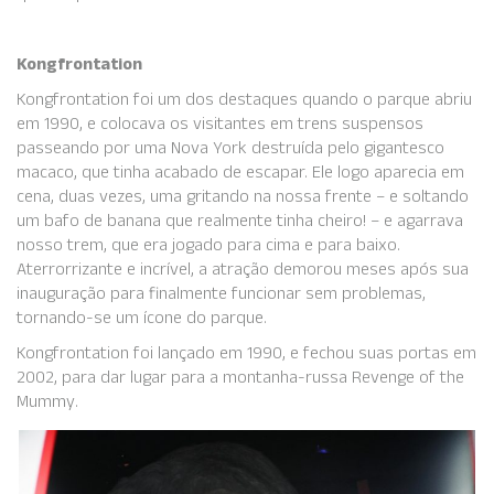
Kongfrontation
Kongfrontation foi um dos destaques quando o parque abriu
em 1990, e colocava os visitantes em trens suspensos
passeando por uma Nova York destruída pelo gigantesco
macaco, que tinha acabado de escapar. Ele logo aparecia em
cena, duas vezes, uma gritando na nossa frente – e soltando
um bafo de banana que realmente tinha cheiro! – e agarrava
nosso trem, que era jogado para cima e para baixo.
Aterrorrizante e incrível, a atração demorou meses após sua
inauguração para finalmente funcionar sem problemas,
tornando-se um ícone do parque.
Kongfrontation foi lançado em 1990, e fechou suas portas em
2002, para dar lugar para a montanha-russa
Revenge of the
Mummy
.