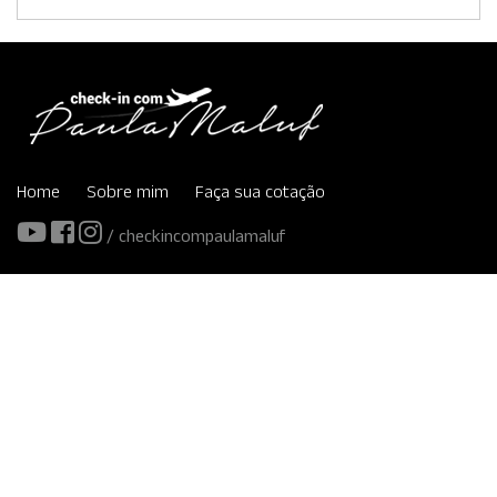
Home
Sobre mim
Faça sua cotação
/ checkincompaulamaluf