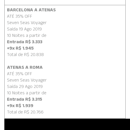
BARCELONA A ATENAS
ATÉ 35% OFF
Seven Seas Voyager
Saída 19 Ago 2019
10 Noites a partir de
Entrada R$ 3.333
+9x R$ 1.945
Total de R$ 20.838
ATENAS A ROMA
ATÉ 35% OFF
Seven Seas Voyager
Saída 29 Ago 2019
10 Noites a partir de
Entrada R$ 3.315
+9x R$ 1.939
Total de R$ 20.766