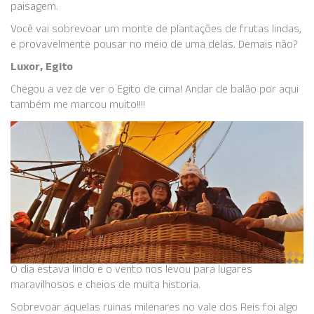
paisagem.
Você vai sobrevoar um monte de plantações de frutas lindas,
e provavelmente pousar no meio de uma delas. Demais não?
Luxor, Egito
Chegou a vez de ver o Egito de cima! Andar de balão por aqui
também me marcou muito!!!!
O dia estava lindo e o vento nos levou para lugares
maravilhosos e cheios de muita historia.
Sobrevoar aquelas ruinas milenares no vale dos Reis foi algo