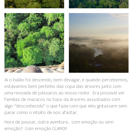
Ai o balão foi descendo, bem devagar, e quando percebemos,
estávamos bem pertinho das copa das árvores junto com
uma revoada de pássaros ao nosso redor. Era possivel ver
familias de macacos no topo da árvores assustados com
algo “desconhecido” o que fazia com que eles gritassem sem
parar como o intúito de nos afastar.
Hora de pousar, outra aventura… com emoção ou sem
emoção? Com emoção CLARO!!