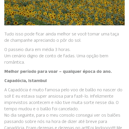
Tudo isso pode ficar ainda melhor se você tomar uma taça
de champanhe apreciando o pôr do sol.
O passeio dura em média 3 horas.
Um cenário digno de conto de fadas. Uma opção bem
romântica.
Melhor período para voar – qualquer época do ano.
Capadócia, Istambul
A Capadócia é muito famosa pelo voo de balão no nascer do
sol! E eu estava super ansiosa para fazê-lo. Infelizmente
imprevistos acontecem e não tive muita sorte nesse dia. O
tempo mudou e o balão foi cancelado.
No dia seguinte, para o meu consolo consegui ver os balões
passando sobre nós na hora de dizer até breve para
Capadócia. Eram dezenas e dezenas no ar!!!Foi lindoooo!!!! Me