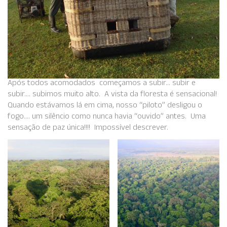
Após todos acomodados começamos a subir… subir e
subir…. subimos muito alto. A vista da floresta é sensacional!
Quando estávamos lá em cima, nosso “piloto” desligou o
fogo…. um silêncio como nunca havia “ouvido” antes. Uma
sensação de paz única!!!! Impossível descrever.