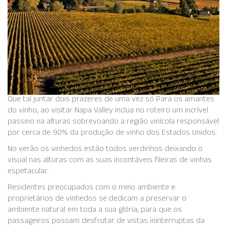
Que tal juntar dois prazeres de uma vez só Para os amantes
do vinho, ao visitar Napa Valley inclua no roteiro um incrível
passeio na alturas sobrevoando a região vinícola responsável
por cerca de 90% da produção de vinho dos Estados Unidos.
No verão os vinhedos estão todos verdinhos deixando o
visual nas alturas com as suas incontáveis fileiras de vinhas
espetacular.
Residentes preocupados com o meio ambiente e
proprietários de vinhedos se dedicam a preservar o
ambiente natural em toda a sua glória, para que os
passageiros possam desfrutar de vistas ininterruptas da