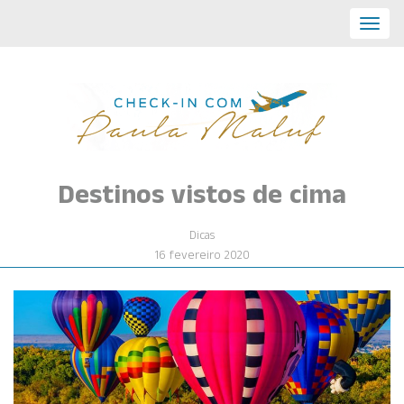
Toggl
navig
Destinos vistos de cima
Dicas
16 fevereiro 2020