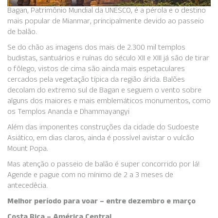
Bagan, Patrimônio Mundial da UNESCO, é a pérola e o destino
mais popular de Mianmar, principalmente devido ao passeio
de balão.
Se do chão as imagens dos mais de 2.300 mil templos
budistas, santuários e ruínas do século XII e XIII já são de tirar
o fôlego, vistos de cima são ainda mais espetaculares
cercados pela vegetação típica da região árida. Balões
decolam do extremo sul de Bagan e seguem o vento sobre
alguns dos maiores e mais emblemáticos monumentos, como
os Templos Ananda e Dhammayangyi
Além das imponentes construções da cidade do Sudoeste
Asiático, em dias claros, ainda é possível avistar o vulcão
Mount Popa.
Mas atenção o passeio de balão é super concorrido por lá!
Agende e pague com no mínimo de 2 a 3 meses de
antecedêcia.
Melhor período para voar – entre dezembro e março
Costa Rica – América Central