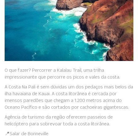
O que fazer? Percorrer a Kalalau Trail, uma trilha
impressionante que percorre os picos e vales da costa.
A Costa Na Pali é sem dúvidas um dos pedaços mais belos da
ilha havaiana de Kauai. A costa litorânea é cercada por
imensos paredões que chegam a 1.200 metros acima do
Oceano Pacífico e são cortados por cachoeiras gigantescas.
Agência de turismo da região oferecem passeios de
helicóptero para sobrevoar toda a costa litorânea.
📍Salar de Bonneville