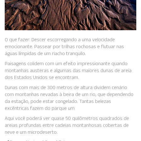
O que fazer: Descer escorregando a uma velocidade
emocionante. Passear por trilhas rochosas e flutuar nas
águas límpidas de um riacho tranquilo.
Paisagens colidem com um efeito impressionante quando
montanhas austeras e algumas das maiores dunas de areia
dos Estados Unidos se encontram.
Dunas com mais de 300 metros de altura dividem cenário
com montanhas nevadas à beira de um rio, que dependendo
da estação, pode estar congelado. Tantas belezas
excêntricas fazem do parque um
Aqui você poderá ver quase 50 quilômetros quadrados de
areias profundas entre cadeias montanhosas cobertas de
neve e um microdeserto.