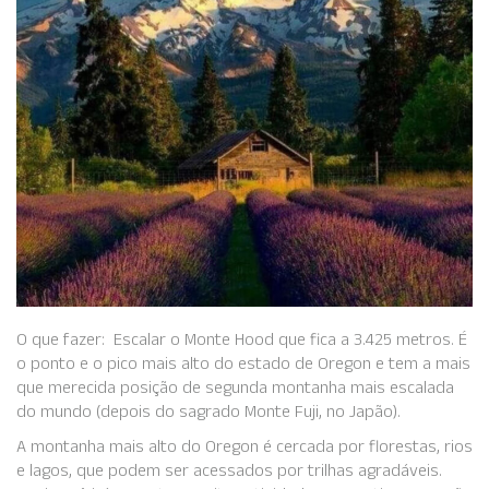
O que fazer: Escalar o Monte Hood que fica a 3.425 metros. É
o ponto e o pico mais alto do estado de Oregon e tem a mais
que merecida posição de segunda montanha mais escalada
do mundo (depois do sagrado Monte Fuji, no Japão).
A montanha mais alto do Oregon é cercada por florestas, rios
e lagos, que podem ser acessados por trilhas agradáveis.