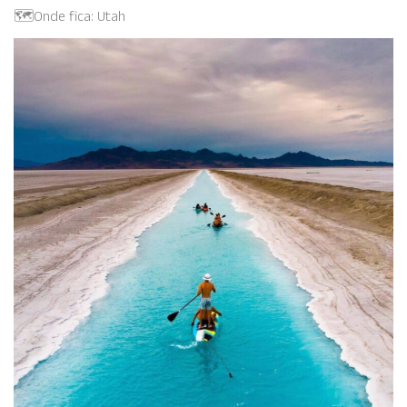
🗺️Onde fica: Utah