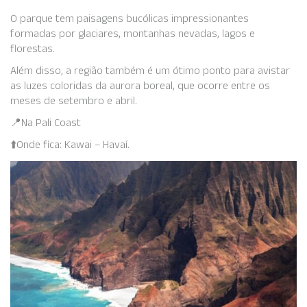
O parque tem paisagens bucólicas impressionantes
formadas por glaciares, montanhas nevadas, lagos e
florestas.
Além disso, a região também é um ótimo ponto para avistar
as luzes coloridas da aurora boreal, que ocorre entre os
meses de setembro e abril.
📍Na Pali Coast
⬆️Onde fica: Kawai – Havaí.