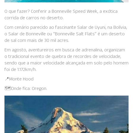
O que fazer? Conferir a Bonneville Speed Week, a exótica
corrida de carros no deserto.
Com cenário parecido ao fascinante Salar de Uyuni, na Bolívia,
o Salar de Bonneville ou “Bonneville Salt Flats” é um deserto
de sal com mais de 30 mil acres.
Em agosto, aventureiros em busca de adrenalina, organizam
o tradicional evento de quebra de recordes de velocidade,
sendo que a maior velocidade alcançada em solo pelo homem
foi de 1.172km/h.
📍Monte Hood
🗺️Onde fica: Oregon.