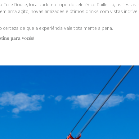
no La Folie Douce, localizado no topo do teleférico Daille. Lá, as fest
em ama agito, novas amizades e ótimos drinks com vistas incrívei
o certeza de que a experiência vale totalmente a pena.
𝐭𝐢𝐧𝐨 𝐩𝐚𝐫𝐚 𝐯𝐨𝐜𝐞̂𝐬!