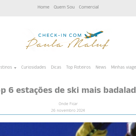
Home
Quem Sou
Comercial
stinos
Curiosidades
Dicas
Top Roteiros
News
Minhas viag
p 6 estações de ski mais badala
Onde Ficar
26 novembro 2024