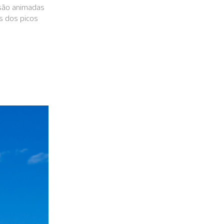
as são animadas
s dos picos