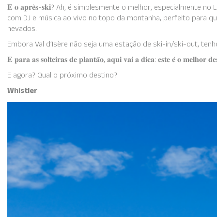
𝐄 𝐨 𝐚𝐩𝐫𝐞̀𝐬-𝐬𝐤𝐢? Ah, é simplesmente o melhor, especialmente 
com DJ e música ao vivo no topo da montanha, perfeito para qu
nevados.
Embora Val d’Isère não seja uma estação de ski-in/ski-out, tenh
𝐄 𝐩𝐚𝐫𝐚 𝐚𝐬 𝐬𝐨𝐥𝐭𝐞𝐢𝐫𝐚𝐬 𝐝𝐞 𝐩𝐥𝐚𝐧𝐭𝐚̃𝐨, 𝐚𝐪𝐮𝐢 𝐯𝐚𝐢 𝐚 𝐝𝐢𝐜𝐚: 𝐞𝐬𝐭𝐞 𝐞́ 𝐨 𝐦𝐞𝐥𝐡𝐨𝐫 𝐝𝐞
E agora? Qual o próximo destino?
Whistler