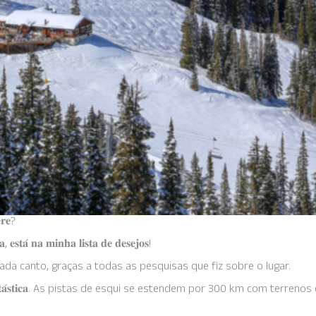
𝐫𝐞?
𝐞𝐬𝐭𝐚́ 𝐧𝐚 𝐦𝐢𝐧𝐡𝐚 𝐥𝐢𝐬𝐭𝐚 𝐝𝐞 𝐝𝐞𝐬𝐞𝐣𝐨𝐬!
ada canto, graças a todas as pesquisas que fiz sobre o lugar.
𝐧𝐚 𝐟𝐚𝐧𝐭𝐚́𝐬𝐭𝐢𝐜𝐚. As pistas de esqui se estendem por 300 km com terren