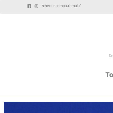
/checkincompaulamaluf
De
To