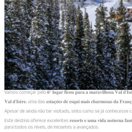
Vamos começar pelo 𝟔º 𝐥𝐮𝐠𝐚𝐫 𝐟𝐢𝐜𝐨𝐮 𝐩𝐚𝐫𝐚 𝐚 𝐦𝐚𝐫𝐚𝐯𝐢𝐥𝐡𝐨𝐬𝐚 𝐕𝐚𝐥 𝐝’𝐈𝐬𝐞̀
𝐕𝐚𝐥 𝐝’𝐈𝐬𝐞̀𝐫𝐞, uma das 𝐞𝐬𝐭𝐚𝐜̧𝐨̃𝐞𝐬 𝐝𝐞 𝐞𝐬𝐪𝐮𝐢 𝐦𝐚𝐢𝐬 𝐜𝐡𝐚𝐫𝐦𝐨𝐬𝐚𝐬 𝐝𝐚 𝐅𝐫𝐚𝐧𝐜̧𝐚, 
Apesar de ainda não ter visitado, sinto como se já conhecesse c
Este destino oferece excelentes 𝐫𝐞𝐬𝐨𝐫𝐭𝐬 𝐞 𝐮𝐦𝐚 𝐯𝐢𝐝𝐚 𝐧𝐨𝐭𝐮𝐫
para todos os níveis, de iniciantes a avançados.