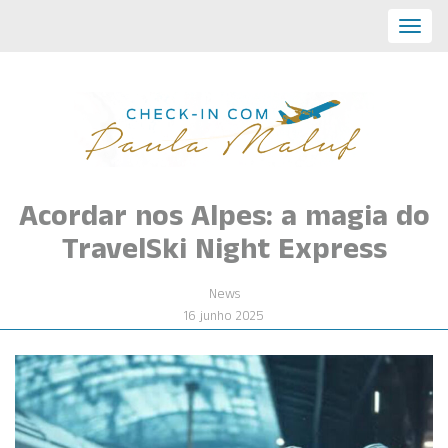
Toggl
navig
Acordar nos Alpes: a magia do
TravelSki Night Express
News
16 junho 2025