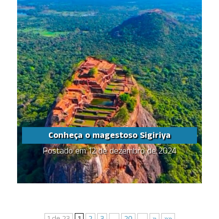
Conheça o magestoso Sigiriya
Conheça o magestoso
Sigiriya
Postado em 12 de dezembro de 2024
Você sabia que Sigiriya, no Sri
Lanka, é uma impressionante
fortaleza construída no século V
d.C. pelo Rei Kashyapa?
Apelidada de “Rocha do Leão”, a
formação de 200 metros abrigava
…
Share this...