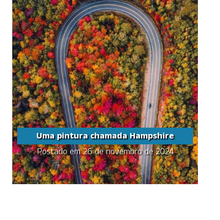
Uma pintura chamada Hampshire
Uma pintura chamada
Hampshire
Postado em 26 de novembro de 2024
Parece mais uma pintura, mas
pode acreditar, este lugar existe!
Já ouviu falar de New
Hampshire?
Ele é mais um dentre os 50
estados dos EUA. Situado na
costa leste do país, …