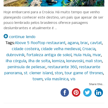
Hoje embarcarei para a Croácia. Há muito tempo que venho
planejando conhecer este destino, um país que apesar de ser
pouco lembrado pelos brasileiros oferece paisagens
deslumbrantes e atualmente é …
continue lendo
Tags:
Above 5 Rooftop restaurant
,
agana
,
brac
,
cavtat
,
cidade costeira
,
cidade velha medieval
,
Croacia
,
dubrovinik
,
fortaleza antiga de sokol
,
Hula Hula
,
Hvar
,
ilha córgula
,
ilha de solta
,
komiza
,
konavoski
,
mali ston
,
península de peliesac
,
restaurante 360
,
restaurante
panorama
,
st. clemer island
,
ston
,
tour game of thrones
,
towm
,
vila maslinica
,
vis
Share this...
Por Paola Guisard