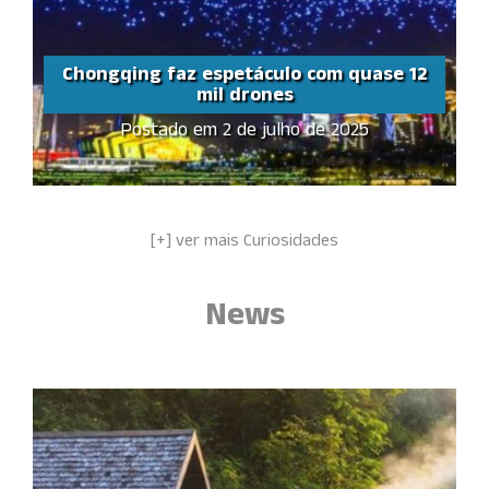
Chongqing faz espetáculo com quase 12
mil drones
Postado em 2 de julho de 2025
Chongqing faz
espetáculo com quase 12
mil drones
Share this...
[+] ver mais Curiosidades
News