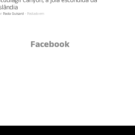
tudlagil Canyon, a jóia escondida da
slândia
or
Paola Guisard
- Postado em
Facebook