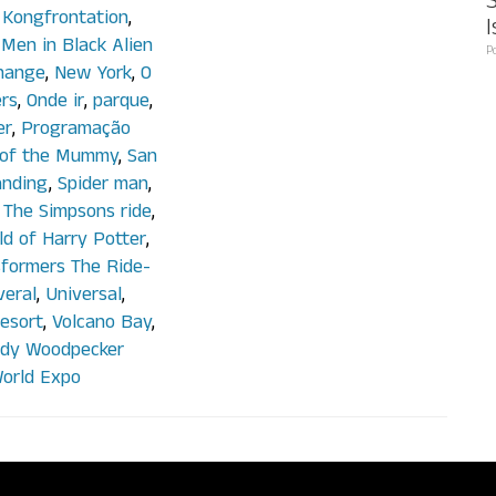
S
,
Kongfrontation
,
I
,
Men in Black Alien
P
hange
,
New York
,
O
ers
,
Onde ir
,
parque
,
er
,
Programação
of the Mummy
,
San
anding
,
Spider man
,
,
The Simpsons ride
,
d of Harry Potter
,
sformers The Ride-
veral
,
Universal
,
esort
,
Volcano Bay
,
dy Woodpecker
orld Expo