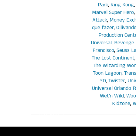
Park
,
King Kong
Marvel Super Hero
Attack
,
Money Exc
que fazer
,
Ollivand
Production Cent
Universal
,
Revenge 
Francisco
,
Seuss L
The Lost Continent
The Wizarding Worl
Toon Lagoon
,
Tran
3D
,
Twister
,
Uni
Universal Orlando R
Wet'n Wild
,
Woo
Kidzone
,
W
Por Paula Maluf