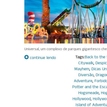
Universal, um complexo de parques gigantesco cheio
Tags:
Back to the 
continue lendo
Citywalk
,
Despic
Mayhem
,
Dicas Un
Diversão
,
Drago
Adventure
,
Forbid
Potter and the Esc
Hogsmeade
,
Hog
Hollywood
,
Hollywo
Island of Advent