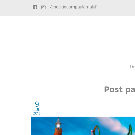
/checkincompaulamaluf
De
Post pa
9
Parque Universal, Orlan
jul
2016