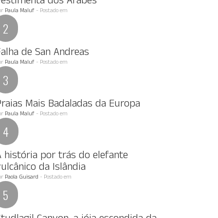
Vestimenta dos Arabes
or
Paula Maluf
- Postado em
Falha de San Andreas
or
Paula Maluf
- Postado em
Praias Mais Badaladas da Europa
or
Paula Maluf
- Postado em
 história por trás do elefante
ulcânico da Islândia
or
Paola Guisard
- Postado em