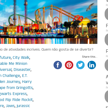
P
P
 de atividades incríveis. Quem não gosta de se divertir?
P
future
,
City Walk
,
Share this...
able Me Minion
iversal
,
Diseaster
,
n Challenge
,
E.T.
A
den Journey
,
Harry
v
ape from Gringotts
,
P
warts Express
,
od Rip Ride Rockit
,
ure
,
Jaws
,
jurassic