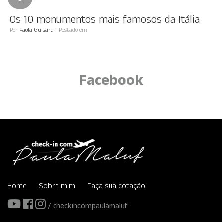
Os 10 monumentos mais famosos da Itália
Por
Paola Guisard
- Postado em
Facebook
Home
Sobre mim
Faça sua cotação
/ checkincompaulamaluf