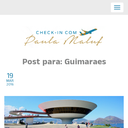
Toggl
navig
Post para: Guimaraes
19
Construções Bizarras no
mar
2016
Mundo