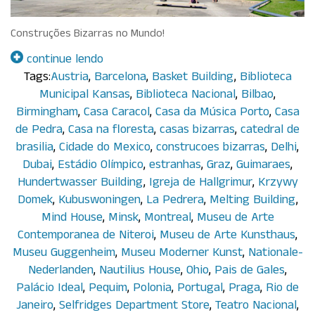
Construções Bizarras no Mundo!
continue lendo
Tags:
Austria
,
Barcelona
,
Basket Building
,
Biblioteca
Municipal Kansas
,
Biblioteca Nacional
,
Bilbao
,
Birmingham
,
Casa Caracol
,
Casa da Música Porto
,
Casa
de Pedra
,
Casa na floresta
,
casas bizarras
,
catedral de
brasilia
,
Cidade do Mexico
,
construcoes bizarras
,
Delhi
,
Dubai
,
Estádio Olímpico
,
estranhas
,
Graz
,
Guimaraes
,
Hundertwasser Building
,
Igreja de Hallgrimur
,
Krzywy
Domek
,
Kubuswoningen
,
La Pedrera
,
Melting Building
,
Mind House
,
Minsk
,
Montreal
,
Museu de Arte
Contemporanea de Niteroi
,
Museu de Arte Kunsthaus
,
Museu Guggenheim
,
Museu Moderner Kunst
,
Nationale-
Nederlanden
,
Nautilius House
,
Ohio
,
Pais de Gales
,
Palácio Ideal
,
Pequim
,
Polonia
,
Portugal
,
Praga
,
Rio de
Janeiro
,
Selfridges Department Store
,
Teatro Nacional
,