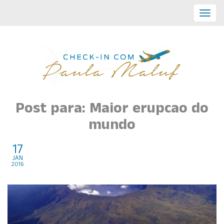
Toggl
navig
Post para: Maior erupcao do
mundo
17
Maior Erupção Vulcânica do
jan
2016
Mundo