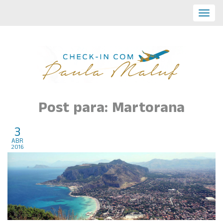
Toggl
navig
Post para: Martorana
3
Palermo, Sicilia, Roma
abr
2016