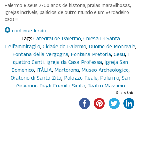
Palermo e seus 2700 anos de historia, praias maravilhosas,
igrejas incríveis, palácios de outro mundo e um verdadeiro
caos!!!
continue lendo
Tags:
Catedral de Palermo
,
Chiesa Di Santa
Dell’ammiraglio
,
Cidade de Palermo
,
Duomo de Monreale
,
Fontana della Vergogna
,
Fontana Pretoria
,
Gesu
,
I
quattro Canti
,
igreja da Casa Professa
,
Igreja San
Domenico
,
ITÁLIA
,
Martorana
,
Museo Archeologico
,
Oratorio di Santa Zita
,
Palazzo Reale
,
Palermo
,
San
Giovanno Degli Eremiti
,
Sicilia
,
Teatro Massimo
Share this...
Por Paula Maluf