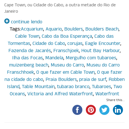
Cape Town, ou Cidade do Cabo, a outra metade do Rio de
Janeiro
continue lendo
Tags:
Acquarium
,
Aquario
,
Boulders
,
Boulders Beach
,
Cable Town
,
Cabo da Boa Esperança
,
Cabo das
Tormentas
,
Cidade do Cabo
,
corujas
,
Eagle Encounter
,
Fazenda de Jacarés
,
Franschjoek
,
Hout Bay Harbour
,
Ilha das Focas
,
Mandela
,
Mergulho com tubaroes
,
muizenberg beach
,
Museu do Carro
,
Museu do Carro
Franschhoek
,
O que fazer em Cable Town
,
O que fazer
na cidade do cabo
,
Praia Boulders
,
praia de surf
,
Robben
Island
,
Table Mountain
,
tubarao branco
,
Tubaroes
,
Two
Oceans
,
Victoria and Alfred Waterfront
,
Waterfront
Share this...
Por Paula Maluf