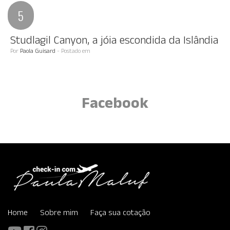
Studlagil Canyon, a jóia escondida da Islândia
Por
Paola Guisard
- Postado em
Facebook
Home
Sobre mim
Faça sua cotação