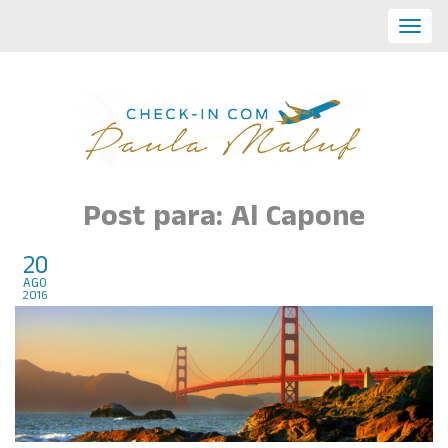
Toggl
navig
Post para: Al Capone
20
São Francisco, California
ago
2016