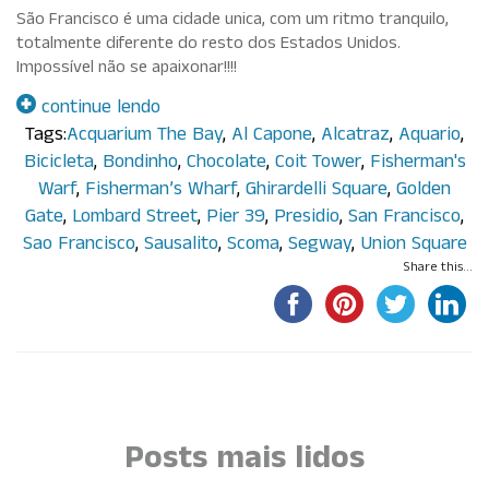
São Francisco é uma cidade unica, com um ritmo tranquilo,
totalmente diferente do resto dos Estados Unidos.
Impossível não se apaixonar!!!!
continue lendo
Tags:
Acquarium The Bay
,
Al Capone
,
Alcatraz
,
Aquario
,
Bicicleta
,
Bondinho
,
Chocolate
,
Coit Tower
,
Fisherman's
Warf
,
Fisherman’s Wharf
,
Ghirardelli Square
,
Golden
Gate
,
Lombard Street
,
Pier 39
,
Presidio
,
San Francisco
,
Sao Francisco
,
Sausalito
,
Scoma
,
Segway
,
Union Square
Share this...
Por Paula Maluf
Posts mais lidos