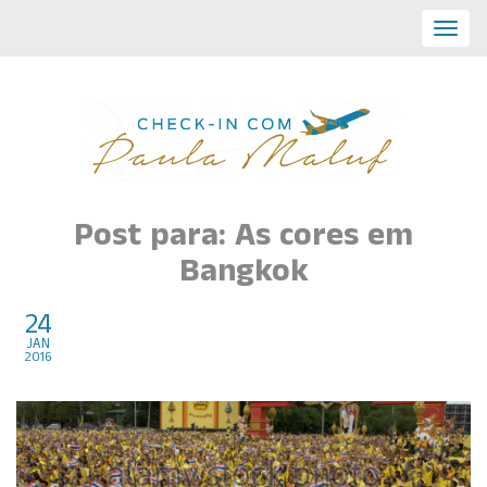
Toggl
navig
Post para: As cores em
Bangkok
24
Significado da cor na
jan
2016
Tailândia