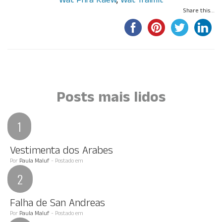
Wat Phra Kaew
,
Wat Traimit
Share this...
Por Paola Guisard
Por Paola Guisard
Por Paula Maluf
Por Paula Maluf
Posts mais lidos
Vestimenta dos Arabes
Por
Paula Maluf
- Postado em
Falha de San Andreas
Por
Paula Maluf
- Postado em