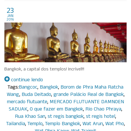
Bangkok, Tailandia
23
jan
2016
Bangkok, a capital dos templos! Incrível!!!
continue lendo
Tags:
Bangcoc
,
Bangkok
,
Borom de Phra Maha Ratcha
Wang
,
Buda Deitado
,
grande Palácio Real de Bangkok
,
mercado flutuante
,
MERCADO FLUTUANTE DAMNOEN
SADUAK
,
O que fazer em Bangkok
,
Rio Chao Phraya
,
Rua Khao San
,
st regis bangkok
,
st regis hotel
,
Tailandia
,
Templo
,
Templo Bangkok
,
Wat Arun
,
Wat Pho
,