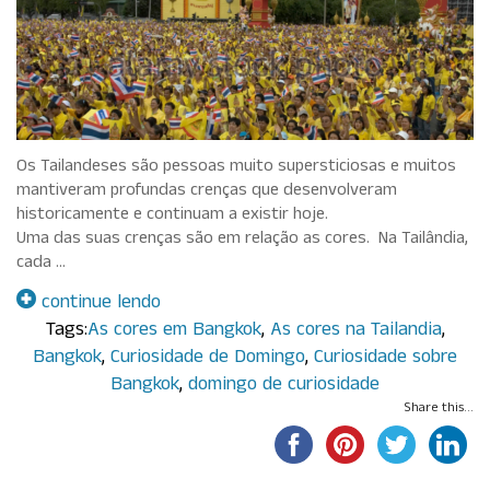
Os Tailandeses são pessoas muito supersticiosas e muitos
mantiveram profundas crenças que desenvolveram
historicamente e continuam a existir hoje.
Uma das suas crenças são em relação as cores. Na Tailândia,
cada …
continue lendo
Tags:
As cores em Bangkok
,
As cores na Tailandia
,
Bangkok
,
Curiosidade de Domingo
,
Curiosidade sobre
Bangkok
,
domingo de curiosidade
Share this...