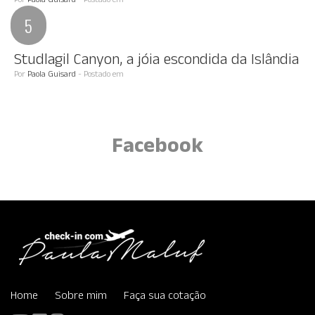
Por
Paola Guisard
- Postado em
Studlagil Canyon, a jóia escondida da Islândia
Por
Paola Guisard
- Postado em
Facebook
Home
Sobre mim
Faça sua cotação