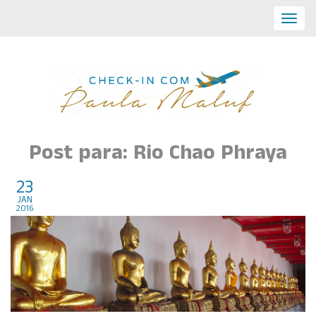
Toggl
navig
Post para: Rio Chao Phraya
23
Bangkok, Tailandia
jan
2016