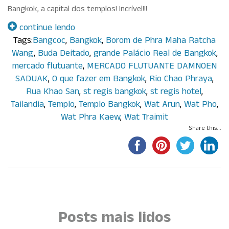
Bangkok, a capital dos templos! Incrível!!!
continue lendo
Tags:
Bangcoc
,
Bangkok
,
Borom de Phra Maha Ratcha
Wang
,
Buda Deitado
,
grande Palácio Real de Bangkok
,
mercado flutuante
,
MERCADO FLUTUANTE DAMNOEN
SADUAK
,
O que fazer em Bangkok
,
Rio Chao Phraya
,
Rua Khao San
,
st regis bangkok
,
st regis hotel
,
Tailandia
,
Templo
,
Templo Bangkok
,
Wat Arun
,
Wat Pho
,
Wat Phra Kaew
,
Wat Traimit
Share this...
Por Paula Maluf
Posts mais lidos