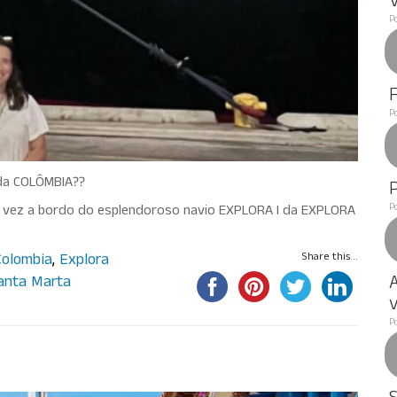
P
P
 da COLÔMBIA??
P
a vez a bordo do esplendoroso navio EXPLORA I da EXPLORA
Colombia
,
Explora
Share this...
A
anta Marta
v
P
olombia