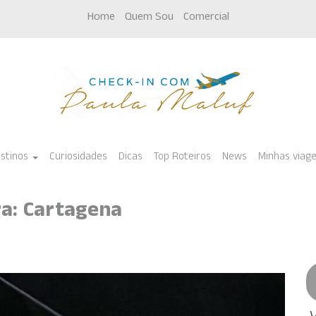
Home
Quem Sou
Comercial
stinos
Curiosidades
Dicas
Top Roteiros
News
Minhas viag
ra: Cartagena
ula Maluf