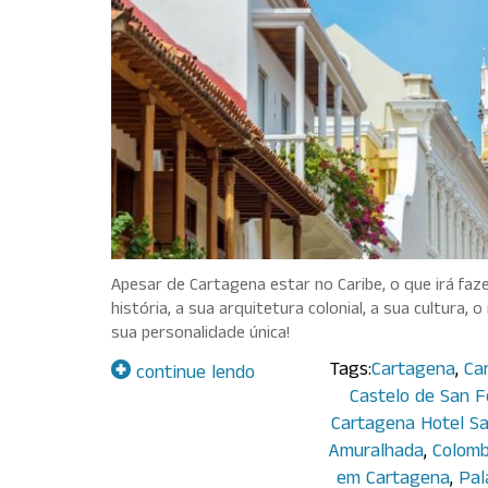
Apesar de Cartagena estar no Caribe, o que irá faz
história, a sua arquitetura colonial, a sua cultura,
sua personalidade única!
Tags:
Cartagena
,
Ca
continue lendo
Castelo de San F
Cartagena Hotel Sa
Amuralhada
,
Colomb
em Cartagena
,
Pal