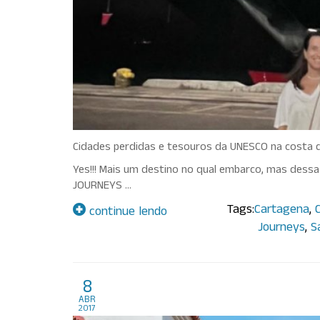
Cidades perdidas e tesouros da UNESCO na costa
Yes!!! Mais um destino no qual embarco, mas dess
JOURNEYS …
Tags:
Cartagena
,
continue lendo
Journeys
,
S
Cartagena das Indias, C
8
abr
2017