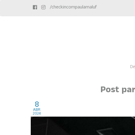
/checkincompaulamaluf
De
Post pa
8
Explora Journeys by Pa
abr
2024