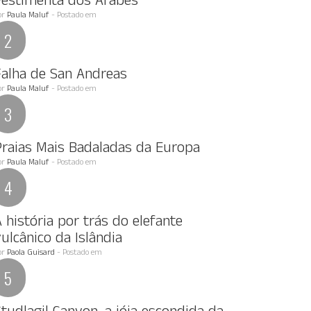
Vestimenta dos Arabes
or
Paula Maluf
- Postado em
Falha de San Andreas
or
Paula Maluf
- Postado em
Praias Mais Badaladas da Europa
or
Paula Maluf
- Postado em
 história por trás do elefante
ulcânico da Islândia
or
Paola Guisard
- Postado em