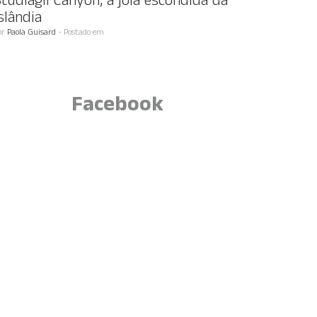
tudlagil Canyon, a jóia escondida da
slândia
or
Paola Guisard
- Postado em
Facebook