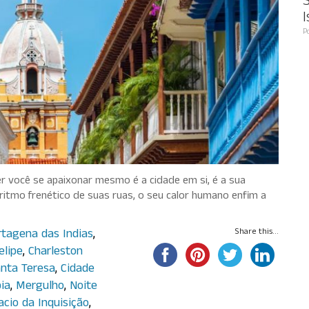
S
I
P
er você se apaixonar mesmo é a cidade em si, é a sua
 o ritmo frenético de suas ruas, o seu calor humano enfim a
rtagena das Indias
,
Share this...
elipe
,
Charleston
nta Teresa
,
Cidade
ia
,
Mergulho
,
Noite
acio da Inquisição
,