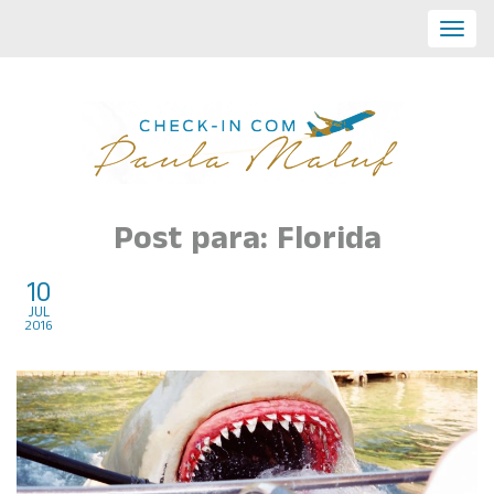
Toggl
navig
Post para: Florida
10
Universal deixou na
jul
2016
saudade…