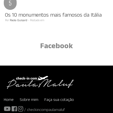
Os 10 monumentos mais famosos da Itália
Por
Paola Guisard
- Postado em
Facebook
Home
Sobre mim
Faça sua cotação
/ checkincompaulamaluf