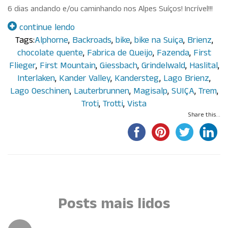
6 dias andando e/ou caminhando nos Alpes Suíços! Incrível!!!
continue lendo
Tags:
Alphorne
,
Backroads
,
bike
,
bike na Suiça
,
Brienz
,
chocolate quente
,
Fabrica de Queijo
,
Fazenda
,
First
Flieger
,
First Mountain
,
Giessbach
,
Grindelwald
,
Haslital
,
Interlaken
,
Kander Valley
,
Kandersteg
,
Lago Brienz
,
Lago Oeschinen
,
Lauterbrunnen
,
Magisalp
,
SUIÇA
,
Trem
,
Troti
,
Trotti
,
Vista
Share this...
Por Paula Maluf
Posts mais lidos