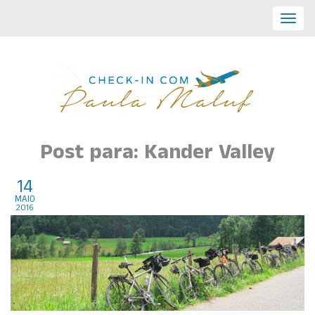
Toggl
navig
Post para: Kander Valley
14
Bike na Suiça
maio
2016