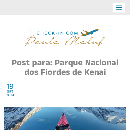
Toggl
navig
Post para: Parque Nacional
dos Fiordes de Kenai
19
Lugares incríveis para se
set
2024
conhecer nos EUA