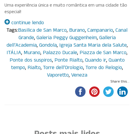
Uma experiência única e muito romântica em uma cidade tão
especial!
continue lendo
Tags:
Basilica de San Marco
,
Burano
,
Campanario
,
Canal
Grande
,
Galeria Peggy Guggenheim
,
Galleria
dell’Academia
,
Gondola
,
Igreja Santa Maria dela Salute
,
ITÁLIA
,
Murano
,
Palazzo Ducale
,
Piazza de San Marco
,
Ponte dos suspiros
,
Ponte Rialto
,
Quando ir
,
Quanto
tempo
,
Rialto
,
Torre dell’Orologio
,
Torre do Relogio
,
Vaporetto
,
Veneza
Share this...
Por Paula Maluf