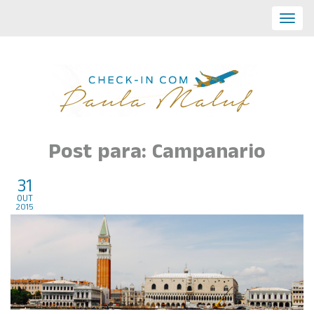
Toggl
navig
Post para: Campanario
31
Veneza, Italia
out
2015