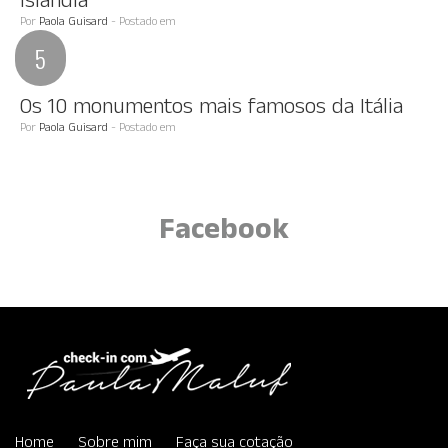
Islândia
Por
Paola Guisard
- Postado em
Os 10 monumentos mais famosos da Itália
Por
Paola Guisard
- Postado em
Facebook
Home
Sobre mim
Faça sua cotação