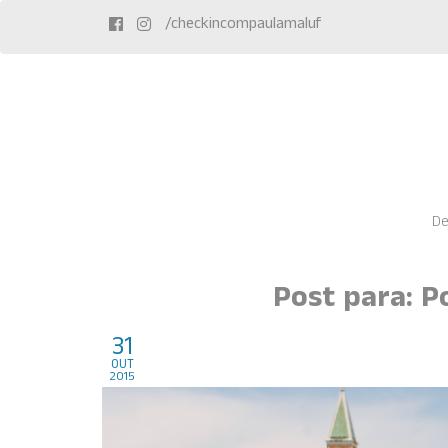
/checkincompaulamaluf
De
Post para: P
31
Veneza, Italia
out
2015