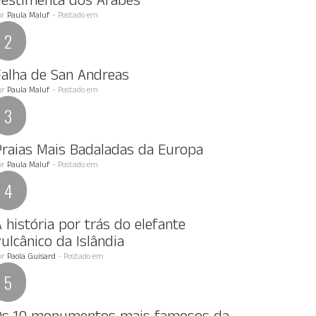
Vestimenta dos Arabes
or
Paula Maluf
- Postado em
Falha de San Andreas
or
Paula Maluf
- Postado em
Praias Mais Badaladas da Europa
or
Paula Maluf
- Postado em
 história por trás do elefante
ulcânico da Islândia
or
Paola Guisard
- Postado em