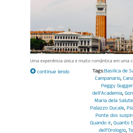
Uma experiência única e muito romântica em uma ci
Tags:
Basilica de 
continue lendo
Campanario
,
Cana
Peggy Gugge
dell’Academia
,
Gon
Maria dela Salute
Palazzo Ducale
,
Pi
Ponte dos suspir
Quando ir
,
Quanto 
dell’Orologio
,
To