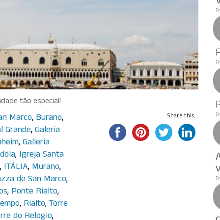
P
P
dade tão especial!
P
San Marco
,
Burano
,
Share this...
l Grande
,
Galeria
nheim
,
Galleria
dola
,
Igreja Santa
A
,
ITÁLIA
,
Murano
,
v
azza de San Marco
,
P
os
,
Ponte Rialto
,
tempo
,
Rialto
,
Torre
rre do Relogio
,