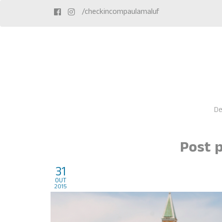
/checkincompaulamaluf
De
Post p
31
Veneza, Italia
out
2015