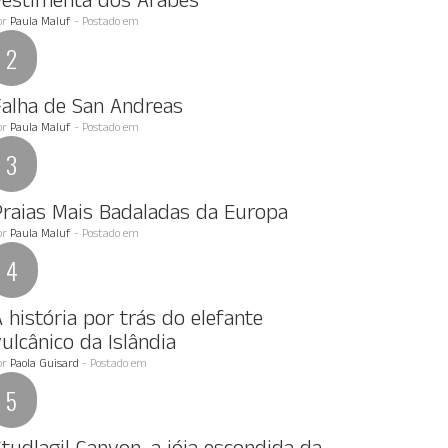
Vestimenta dos Arabes
or
Paula Maluf
- Postado em
Falha de San Andreas
or
Paula Maluf
- Postado em
Praias Mais Badaladas da Europa
or
Paula Maluf
- Postado em
 história por trás do elefante
ulcânico da Islândia
or
Paola Guisard
- Postado em