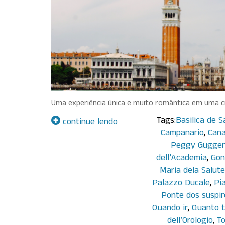
Uma experiência única e muito romântica em uma ci
Tags:
Basilica de 
continue lendo
Campanario
,
Cana
Peggy Gugge
dell’Academia
,
Gon
Maria dela Salute
Palazzo Ducale
,
Pi
Ponte dos suspir
Quando ir
,
Quanto 
dell’Orologio
,
To