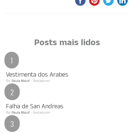
Por Paola Guisard
Por Paola Guisard
Por Paula Maluf
Posts mais lidos
Vestimenta dos Arabes
Por
Paula Maluf
- Postado em
Falha de San Andreas
Por
Paula Maluf
- Postado em