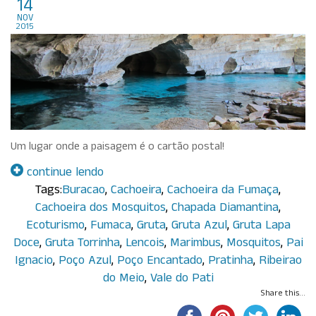
Chapada Diamantina
14
nov
2015
Um lugar onde a paisagem é o cartão postal!
continue lendo
Tags:
Buracao
,
Cachoeira
,
Cachoeira da Fumaça
,
Cachoeira dos Mosquitos
,
Chapada Diamantina
,
Ecoturismo
,
Fumaca
,
Gruta
,
Gruta Azul
,
Gruta Lapa
Doce
,
Gruta Torrinha
,
Lencois
,
Marimbus
,
Mosquitos
,
Pai
Ignacio
,
Poço Azul
,
Poço Encantado
,
Pratinha
,
Ribeirao
do Meio
,
Vale do Pati
Share this...