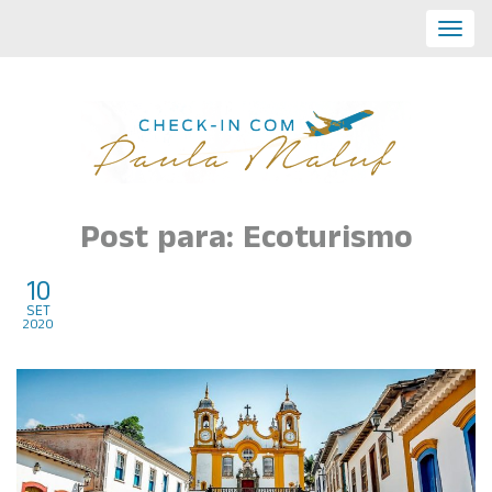
Toggl
navig
Post para: Ecoturismo
10
Tiradentes – Top roteiro de 5
set
2020
dias