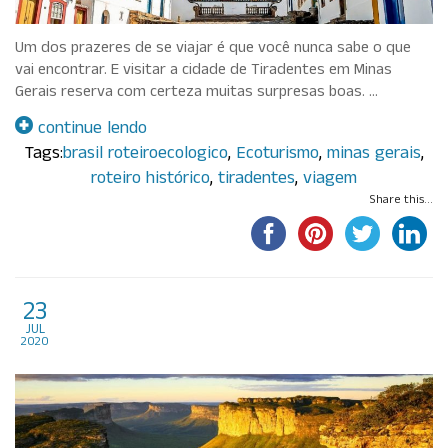
Um dos prazeres de se viajar é que você nunca sabe o que
vai encontrar. E visitar a cidade de Tiradentes em Minas
Gerais reserva com certeza muitas surpresas boas. …
continue lendo
Tags:
brasil roteiroecologico
,
Ecoturismo
,
minas gerais
,
roteiro histórico
,
tiradentes
,
viagem
Share this...
As top chapadas brasileiras
23
jul
que você deveria conhecer
2020