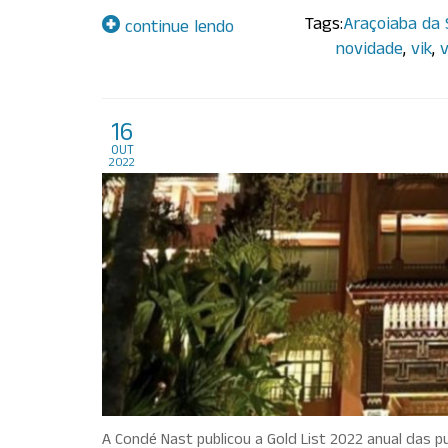
Tags:
Araçoiaba da 
continue lendo
novidade
,
vik
,
v
Golden List 2022 – Qua
16
out
2022
A Condé Nast publicou a Gold List 2022 anual das p