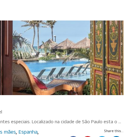
presentear no Dia das Mães
l
tes especiais. Localizado na cidade de São Paulo esta o …
as mães
,
Espanha
,
Share this...