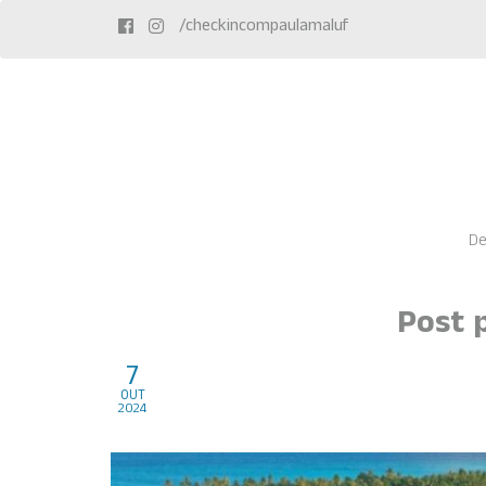
/checkincompaulamaluf
De
Post 
7
Dicas de destinos no Bra
out
2024
reveillon