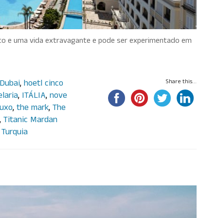
rto e uma vida extravagante e pode ser experimentado em
Dubai
,
hoetl cinco
Share this...
elaria
,
ITÁLIA
,
nove
luxo
,
the mark
,
The
,
Titanic Mardan
 Turquia
a férias de Julho