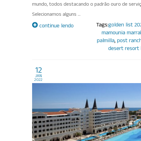
mundo, todos destacando o padrão ouro de serviço
Selecionamos alguns …
Tags:
golden list 20
continue lendo
mamounia marra
palmilla
,
post ranch
desert resort
Hoteis super luxuosos
12
jan
2022