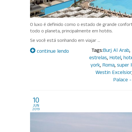
O luxo é definido como o estado de grande confo
todo o planeta, principalmente em hotéis.
Se você está sonhando em viajar …
Tags:
Burj Al Arab
,
continue lendo
estrelas
,
Hotel
,
hot
york
,
Roma
,
super 
Westin Excelsior
Palace -
Destinos brasileiros par
10
jun
2019