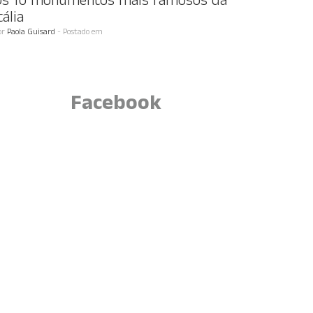
Os 10 monumentos mais famosos da
tália
or
Paola Guisard
- Postado em
Facebook