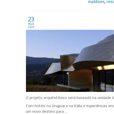
maldives
,
res
Vik anuncia hotel com vi
23
ago
2023
O projeto arquitetônico será baseado na unidade do
Com hotéis no Uruguai e na Itália e experiências eno
um novo destino para …