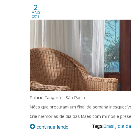
Destinos bacanas para 
2
maio
2019
Palácio Tangará – São Paulo
Mães que procuram um final de semana inesquecíve
Crie memórias de dia das Mães com mimos e presen
Tags:
Brasil
,
dia d
continue lendo