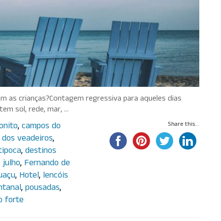
 com as crianças?Contagem regressiva para aqueles dias
em sol, rede, mar, …
onito
,
campos do
Share this...
 dos veadeiros
,
tipoca
,
destinos
 julho
,
Fernando de
uaçu
,
Hotel
,
lencóis
ntanal
,
pousadas
,
o forte