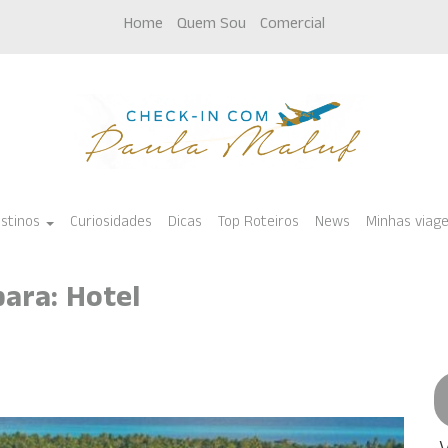
Home
Quem Sou
Comercial
stinos
Curiosidades
Dicas
Top Roteiros
News
Minhas viag
para: Hotel
sil e exterior para você curtir o