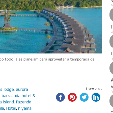
P
P
P
do todo já se planejam para aproveitar a temporada de
A
v
s lodge
,
aurora
Share this...
P
,
barracuda hotel &
a island
,
fazenda
ula
,
Hotel
,
niyama