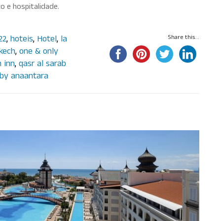
 e hospitalidade.
22
,
hoteis
,
Hotel
,
la
Share this...
kech
,
one & only
 inn
,
qasr al sarab
 by anaantara