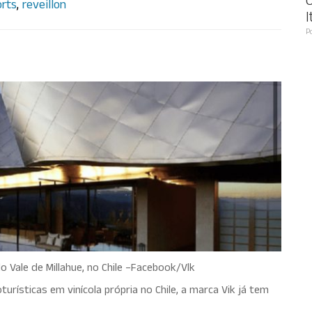
orts
,
reveillon
I
P
nícola no interior de SP
 Vale de Millahue, no Chile –Facebook/Vlk
turísticas em vinícola própria no Chile, a marca Vik já tem