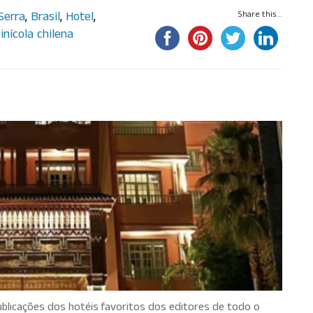
Serra
,
Brasil
,
Hotel
,
Share this...
inícola chilena
tro hotéis ao redor do mundo
ublicações dos hotéis favoritos dos editores de todo o