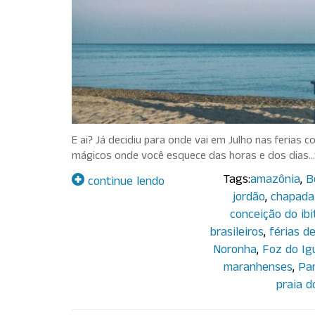
E ai? Já decidiu para onde vai em Julho nas ferias
mágicos onde você esquece das horas e dos dias…t
Tags:
amazônia
,
B
continue lendo
jordão
,
chapada
conceição do ibi
brasileiros
,
férias de
Noronha
,
Foz do Ig
maranhenses
,
Pa
praia d