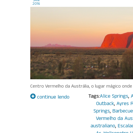
jan
2016
Centro Vermelho da Austrália, o lugar mágico ond
Tags:
Alice Springs
,
A
continue lendo
Outback
,
Ayres 
Springs
,
Barbecue
Vermelho da Aust
australiano
,
Escala