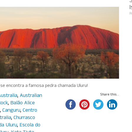
S
I
P
e se encontra a famosa pedra chamada Uluru!
ustralia
,
Australian
Share this...
Rock
,
Balão Alice
,
Canguru
,
Centro
ralia
,
Churrasco
da Uluru
,
Escola do