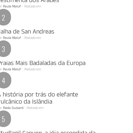
Vestimenta dos Arabes
or
Paula Maluf
- Postado em
Falha de San Andreas
or
Paula Maluf
- Postado em
Praias Mais Badaladas da Europa
or
Paula Maluf
- Postado em
 história por trás do elefante
ulcânico da Islândia
or
Paola Guisard
- Postado em