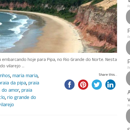
P
P
ou embarcando hoje para Pipa, no Rio Grande do Norte. Nesta
o vilarejo …
P
inhos
,
maria maria
,
Share this...
praia da pipa
,
praia
a do amor
,
praia
A
clo
,
rio grande do
v
vilarejo
P
tralia