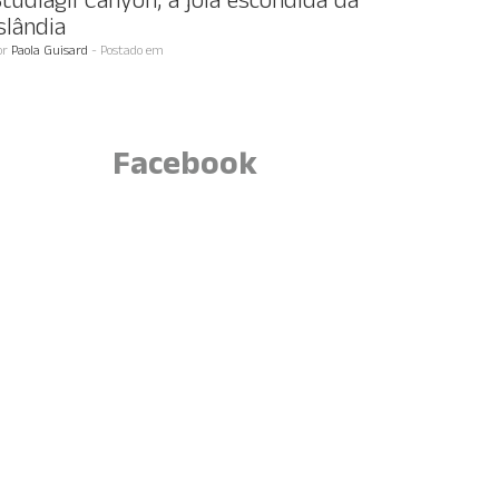
tudlagil Canyon, a jóia escondida da
slândia
or
Paola Guisard
- Postado em
Facebook