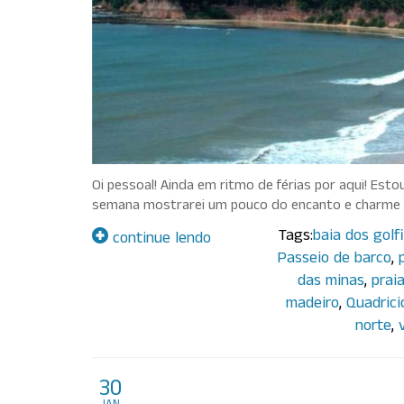
Oi pessoal! Ainda em ritmo de férias por aqui! Est
semana mostrarei um pouco do encanto e charme d
Tags:
baia dos golf
continue lendo
Passeio de barco
,
das minas
,
prai
madeiro
,
Quadrici
norte
,
Centro Vermelho da Aus
30