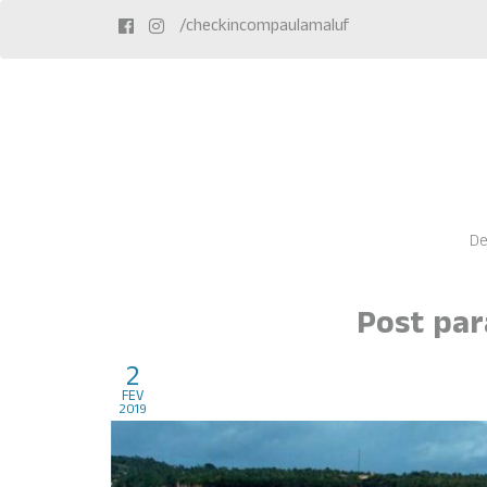
/checkincompaulamaluf
De
Post par
2
Pipa
fev
2019