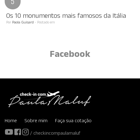
Os 10 monumentos mais famosos da Itália
Por
Paola Guisard
- Postado em
Facebook
Home
Sobre mim
Faça sua cotação
/ checkincompaulamaluf