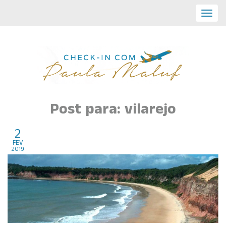
Toggl
navig
Post para: vilarejo
2
Pipa
fev
2019