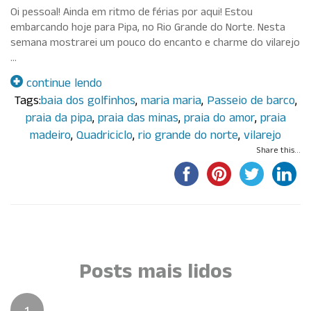
Oi pessoal! Ainda em ritmo de férias por aqui! Estou
embarcando hoje para Pipa, no Rio Grande do Norte. Nesta
semana mostrarei um pouco do encanto e charme do vilarejo
…
continue lendo
Tags:
baia dos golfinhos
,
maria maria
,
Passeio de barco
,
praia da pipa
,
praia das minas
,
praia do amor
,
praia
madeiro
,
Quadriciclo
,
rio grande do norte
,
vilarejo
Share this...
Por Paola Guisard
Posts mais lidos