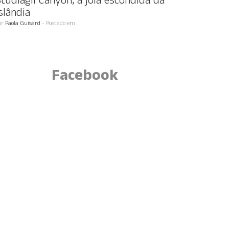
tudlagil Canyon, a jóia escondida da
slândia
or
Paola Guisard
- Postado em
Facebook