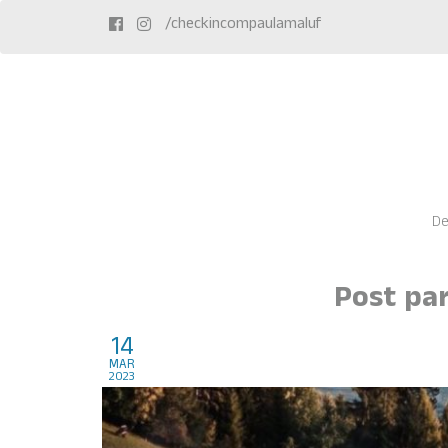
/checkincompaulamaluf
De
Post pa
14
As piscinas mais incrív
mar
2023