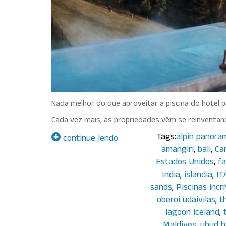
Nada melhor do que aproveitar a piscina do hotel 
Cada vez mais, as propriedades vêm se reinventan
Tags:
alpin panora
continue lendo
amangiri
,
bali
,
Ca
Estados Unidos
,
fa
India
,
islandia
,
IT
sands
,
Piscinas incrí
oberoi udaivilas
,
t
lagoon iceland
,