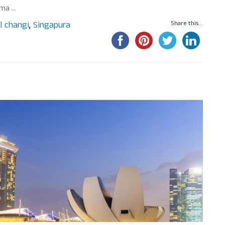
ema …
l changi
,
Singapura
Share this...
extravagância perto do céu