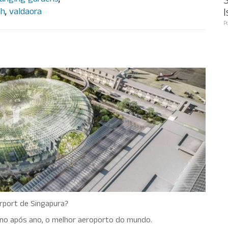
anging gardens
,
S
I
ah
,
valdaora
P
e Jewel Changi
rport de Singapura?
 ano após ano, o melhor aeroporto do mundo.