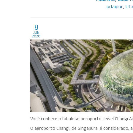
Maldives
,
ubud h
udaipur
,
Ut
O fabuloso aeroporto d
8
jun
2020
Você conhece o fabuloso aeroporto Jewel Changi Ai
O aeroporto Changi, de Singapura, é considerado,