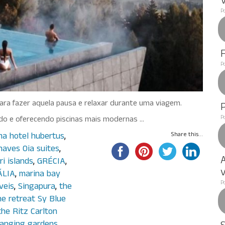
P
P
para fazer aquela pausa e relaxar durante uma viagem.
P
do e oferecendo piscinas mais modernas …
ma hotel hubertus
,
Share this...
naves Oia suites
,
A
ri islands
,
GRÉCIA
,
v
ÁLIA
,
marina bay
P
veis
,
Singapura
,
the
he retreat Sy Blue
the Ritz Carlton