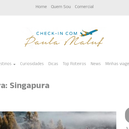
Home
Quem Sou
Comercial
stinos
Curiosidades
Dicas
Top Roteiros
News
Minhas viag
ra: Singapura
eis ao redor do mundo