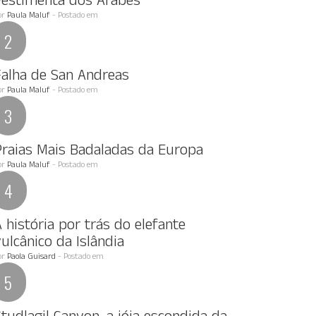
Vestimenta dos Arabes
or
Paula Maluf
- Postado em
Falha de San Andreas
or
Paula Maluf
- Postado em
Praias Mais Badaladas da Europa
or
Paula Maluf
- Postado em
 história por trás do elefante
ulcânico da Islândia
or
Paola Guisard
- Postado em