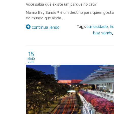
Você sabia que existe um parque no céu?
Marina Bay Sands ® é um destino para quem gosta
do mundo que ainda …
Tags:
curiosidade
,
ho
continue lendo
bay sands
Melhor Aeroporto do M
15
maio
2016