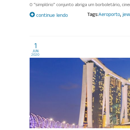
O “simplório” conjunto abriga um borboletário, cin
Tags:
Aeroporto
,
jew
continue lendo
Marina Bay Sands. Uma 
1
jun
2020