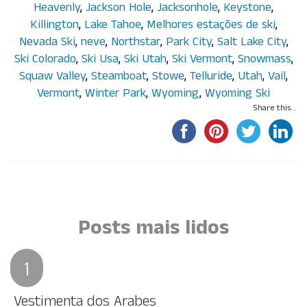
Heavenly
,
Jackson Hole
,
Jacksonhole
,
Keystone
,
Killington
,
Lake Tahoe
,
Melhores estações de ski
,
Nevada Ski
,
neve
,
Northstar
,
Park City
,
Salt Lake City
,
Ski Colorado
,
Ski Usa
,
Ski Utah
,
Ski Vermont
,
Snowmass
,
Squaw Valley
,
Steamboat
,
Stowe
,
Telluride
,
Utah
,
Vail
,
Vermont
,
Winter Park
,
Wyoming
,
Wyoming Ski
Share this...
Por Paola Guisard
Por Paola Guisard
Por Paula Maluf
Posts mais lidos
Vestimenta dos Arabes