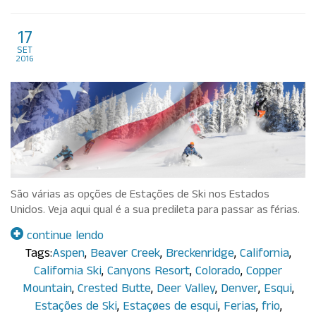
Estações de Ski nos Estados
17
set
Unidos
2016
São várias as opções de Estações de Ski nos Estados
Unidos. Veja aqui qual é a sua predileta para passar as férias.
continue lendo
Tags:
Aspen
,
Beaver Creek
,
Breckenridge
,
California
,
California Ski
,
Canyons Resort
,
Colorado
,
Copper
Mountain
,
Crested Butte
,
Deer Valley
,
Denver
,
Esqui
,
Estações de Ski
,
Estaçøes de esqui
,
Ferias
,
frio
,