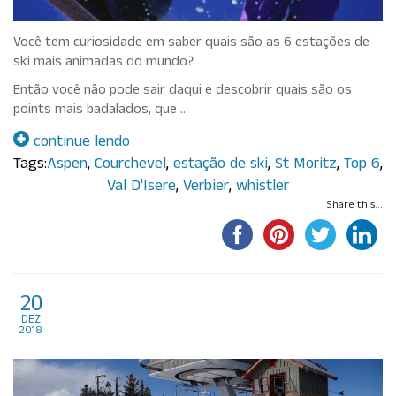
Você tem curiosidade em saber quais são as 6 estações de
ski mais animadas do mundo?
Então você não pode sair daqui e descobrir quais são os
points mais badalados, que …
continue lendo
Tags:
Aspen
,
Courchevel
,
estação de ski
,
St Moritz
,
Top 6
,
Val D'Isere
,
Verbier
,
whistler
Share this...
Estações de Ski no
20
dez
Hemisfério Norte
2018