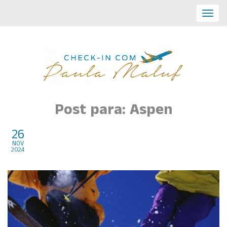
Toggl
navig
Post para: Aspen
26
Top 6 estações de ski mais
nov
2024
badaladas